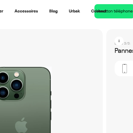
er
Accessoires
Blog
Urbak
Contact
Vend ton téléphone
Étape 3/3:
Pannes