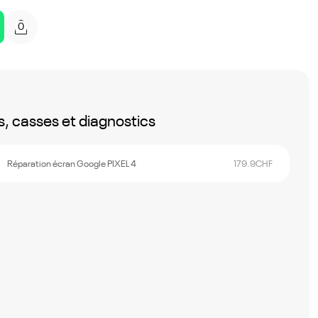
0
, casses et diagnostics
Réparation écran Google PIXEL 4
179.9
CHF