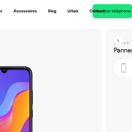
er
Accessoires
Blog
Urbak
Contact
Vend ton téléphone
Étape 3/3:
Pannes