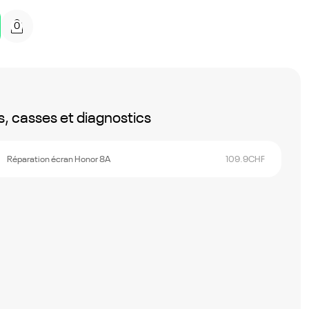
0
, casses et diagnostics
Réparation écran Honor 8A
109.9
CHF