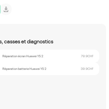
0
, casses et diagnostics
Réparation écran Huawei Y5 2
79.9
CHF
Réparation batterie Huawei Y5 2
39.9
CHF