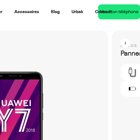
er
Accessoires
Blog
Urbak
Contact
Vend ton téléphone
Étape 3/3:
Pannes