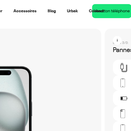
er
Accessoires
Blog
Urbak
Contact
Vend ton téléphone
Étape 3/3:
Pannes