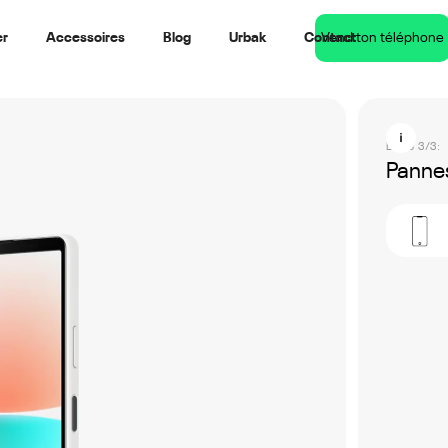
er
Accessoires
Blog
Urbak
Contact
Vend ton téléphone
Étape 3/3:
Pannes