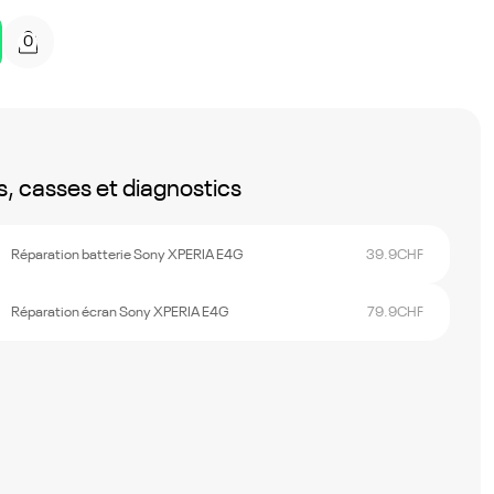
0
, casses et diagnostics
Réparation batterie Sony XPERIA E4G
39.9
CHF
Réparation écran Sony XPERIA E4G
79.9
CHF