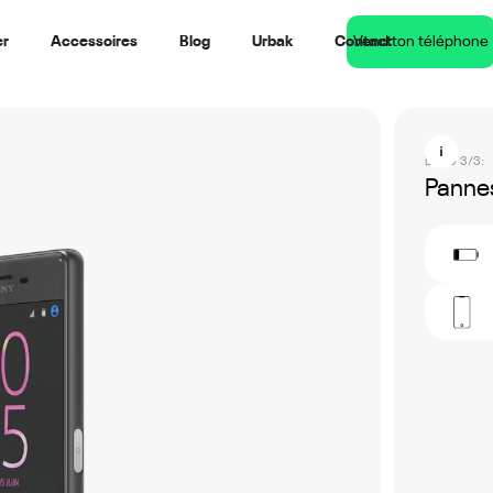
er
Accessoires
Blog
Urbak
Contact
Vend ton téléphone
Étape 3/3:
Pannes