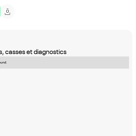
0
, casses et diagnostics
ound.