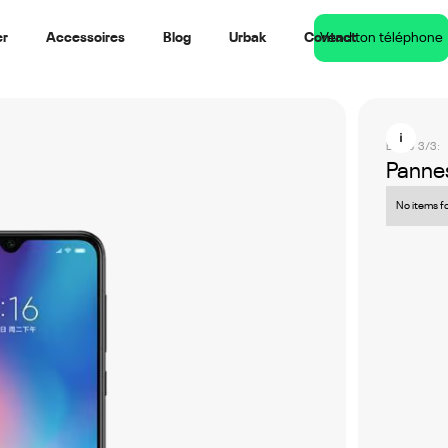
er
Accessoires
Blog
Urbak
Contact
Vend ton téléphone
Étape 3/3:
Pannes
No items f