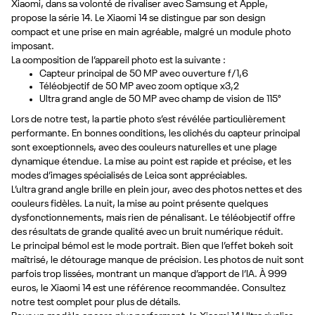
Xiaomi, dans sa volonté de rivaliser avec Samsung et Apple,
propose la série 14. Le Xiaomi 14 se distingue par son design
compact et une prise en main agréable, malgré un module photo
imposant.
La composition de l’appareil photo est la suivante :
Capteur principal de 50 MP avec ouverture f/1,6
Téléobjectif de 50 MP avec zoom optique x3,2
Ultra grand angle de 50 MP avec champ de vision de 115°
Lors de notre test, la partie photo s’est révélée particulièrement
performante. En bonnes conditions, les clichés du capteur principal
sont exceptionnels, avec des couleurs naturelles et une plage
dynamique étendue. La mise au point est rapide et précise, et les
modes d’images spécialisés de Leica sont appréciables.
L’ultra grand angle brille en plein jour, avec des photos nettes et des
couleurs fidèles. La nuit, la mise au point présente quelques
dysfonctionnements, mais rien de pénalisant. Le téléobjectif offre
des résultats de grande qualité avec un bruit numérique réduit.
Le principal bémol est le mode portrait. Bien que l’effet bokeh soit
maîtrisé, le détourage manque de précision. Les photos de nuit sont
parfois trop lissées, montrant un manque d’apport de l’IA. À 999
euros, le Xiaomi 14 est une référence recommandée. Consultez
notre test complet pour plus de détails.