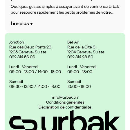
gestes à effectuer avant de venir
Quelques gestes simples à essayer avant de venir chez Urbak
chez Urbak
pour résoudre rapidement les petits problèmes de votre
téléphone.
Lire plus +
Jonction
Bel-Air
Rue des Deux-Ponts 29,
Rue de la Cité 9,
1205 Genève, Suisse
1204 Genève, Suisse
022 314 56 06
022 314 28 80
Lundi - Vendredi
Lundi - Vendredi
09:00 - 13:00 / 14:00 - 18:00
09:00 - 18:00
Samedi
Samedi
09:30 - 13:30 / 14:00 - 18:00
10:00 - 18:00
info@urbak.ch
Conditions générales
Déclaration de confidentialité