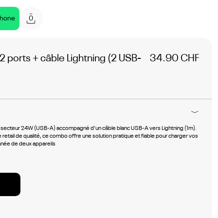
0
phone
 ports + câble Lightning (2 USB-
34.90 CHF
r secteur 24W (USB-A) accompagné d'un câble blanc USB-A vers Lightning (1m).
etail de qualité, ce combo offre une solution pratique et fiable pour charger vos
anée de deux appareils