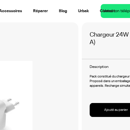
Accessoires
Réparer
Blog
Urbak
Contact
Vend ton télé
Chargeur 24W 2
A)
Description
Pack constitué du chargeu
Proposé dans un emballage r
appareils. Recharge simult
Ajouté au panier