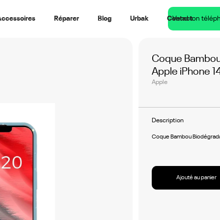
Accessoires
Réparer
Blog
Urbak
Contact
Vend ton télép
Coque Bambou 
Apple iPhone 14
Apple
Description
Coque Bambou Biodégradab
Ajouté au panier