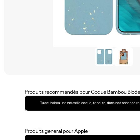
Produits recommandés pour
Coque Bambou Biodégr
Tu souhaites une nouvelle coque, rend-toi dans nos accessoires
Produits general pour
Apple