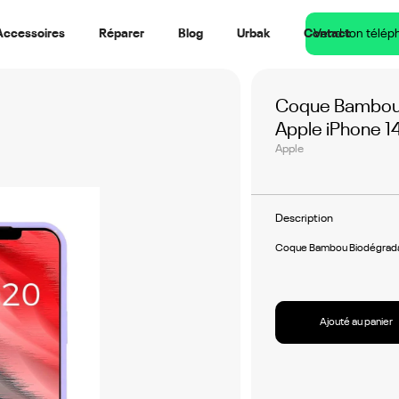
Accessoires
Réparer
Blog
Urbak
Contact
Vend ton télép
Coque Bambou 
Apple iPhone 14
Apple
Description
Coque Bambou Biodégradabl
Ajouté au panier