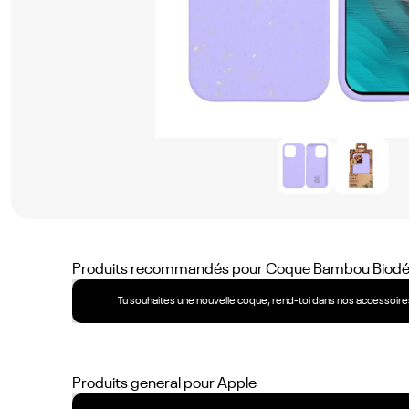
Produits recommandés pour
Coque Bambou Biodégr
Tu souhaites une nouvelle coque, rend-toi dans nos accessoires
Produits general pour
Apple