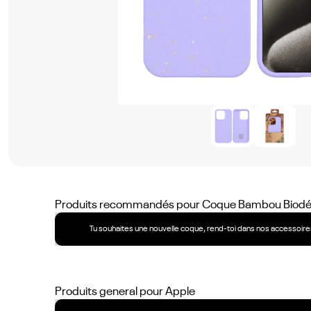
Produits recommandés pour
Coque Bambou Biodégr
Tu souhaites une nouvelle coque, rend-toi dans nos accessoires
Produits general pour
Apple