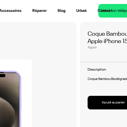
Accessoires
Réparer
Blog
Urbak
Contact
Vend ton télé
Coque Bambou 
Apple iPhone 15 
Apple
Description
Coque Bambou Biodégradabl
Ajouté au panier