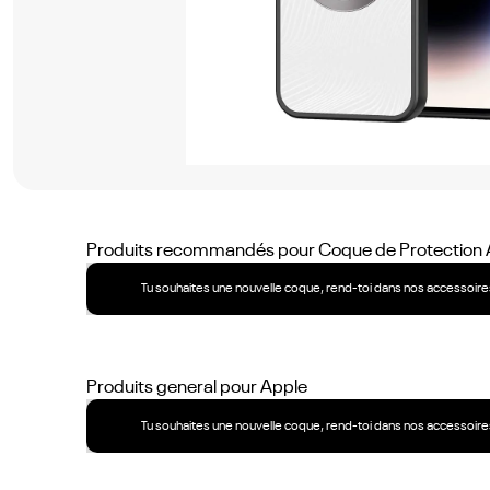
No
items
found.
Produits recommandés pour
Coque de Protection 
Tu souhaites une nouvelle coque, rend-toi dans nos accessoires
Produits general pour
Apple
Tu souhaites une nouvelle coque, rend-toi dans nos accessoires