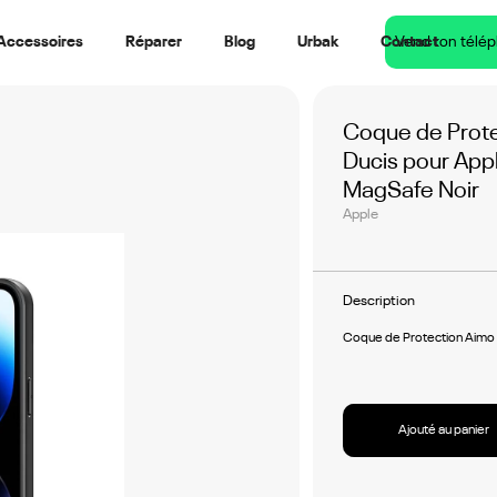
Accessoires
Réparer
Blog
Urbak
Contact
Vend ton télé
Coque de Prot
Ducis pour Appl
MagSafe Noir
Apple
Description
Coque de Protection Aimo 
Ajouté au panier