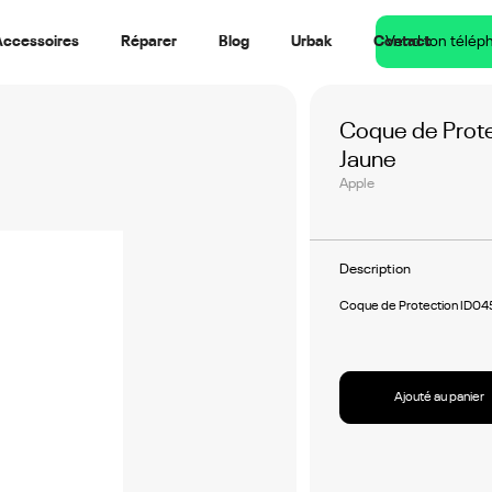
Accessoires
Réparer
Blog
Urbak
Contact
Vend ton télép
Coque de Prote
Jaune
Apple
Description
Coque de Protection ID045
Ajouté au panier