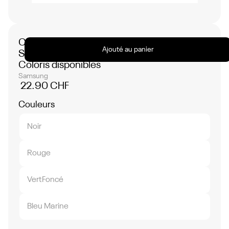
No
items
found.
Coque de Protection PROTECT pour
Ajouté au panier
Samsung Galaxy S25 Ultra - Plusieurs
Coloris disponibles
Samsung
22.90 CHF
Couleurs
Noir
Rouge
VertFoncé
Bleu Marine