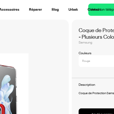
Accessoires
Réparer
Blog
Urbak
Contact
Vend ton télé
Coque de Prote
- Plusieurs Colo
Samsung
Couleurs
Rouge
Description
Coque de Protection Samsun