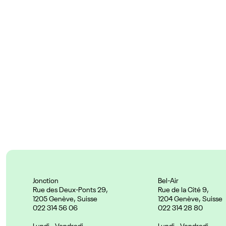
Couleurs
Prix :
24.90 CHF
Jonction
Bel-Air
Rue des Deux-Ponts 29,
Rue de la Cité 9,
1205 Genève, Suisse
1204 Genève, Suisse
022 314 56 06
022 314 28 80