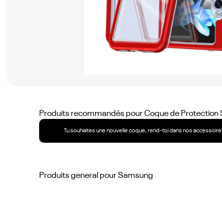
No
items
found.
Produits recommandés pour
Coque de Protection S
Tu souhaites une nouvelle coque, rend-toi dans nos accessoires
Produits general pour
Samsung