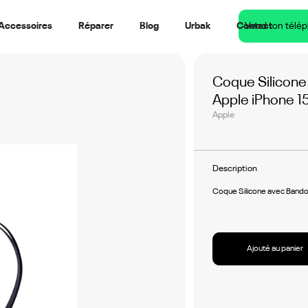
Accessoires
Réparer
Blog
Urbak
Contact
Vend ton télé
Coque Silicone
Apple iPhone 15
Apple
Description
Coque Silicone avec Bandou
Ajouté au panier