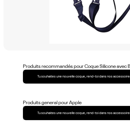
No
items
found.
Produits recommandés pour
Coque Silicone avec B
Tu souhaites une nouvelle coque, rend-toi dans nos accessoires
Produits general pour
Apple
Tu souhaites une nouvelle coque, rend-toi dans nos accessoires