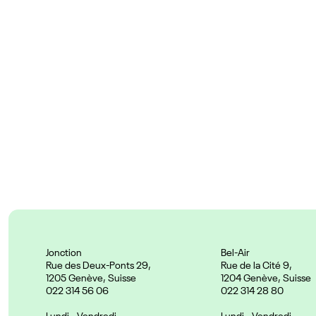
Couleurs
Prix :
24.90 CHF
Jonction
Bel-Air
Rue des Deux-Ponts 29,
Rue de la Cité 9,
1205 Genève, Suisse
1204 Genève, Suisse
022 314 56 06
022 314 28 80