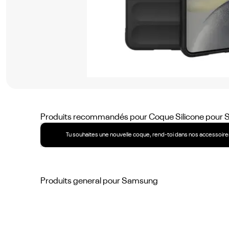
No
items
found.
Produits recommandés pour
Coque Silicone pour 
Tu souhaites une nouvelle coque, rend-toi dans nos accessoires
Produits general pour
Samsung