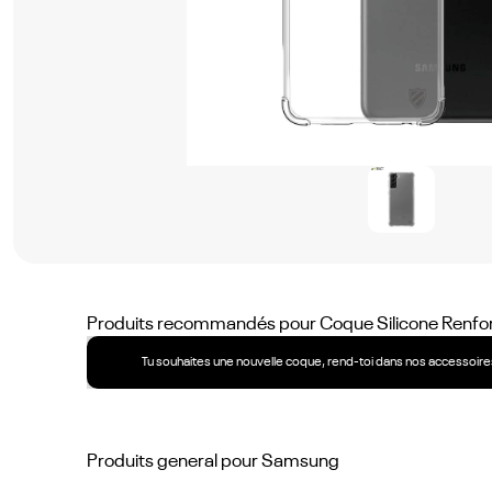
Produits recommandés pour
Coque Silicone Renf
Tu souhaites une nouvelle coque, rend-toi dans nos accessoires
Produits general pour
Samsung