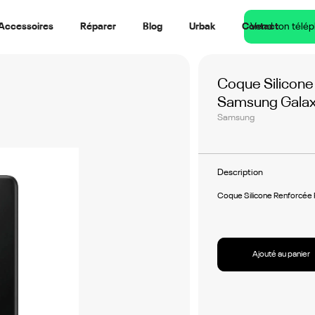
Accessoires
Réparer
Blog
Urbak
Contact
Vend ton télé
Coque Silicon
Samsung Galaxy
Samsung
Description
Coque Silicone Renforcée
Ajouté au panier