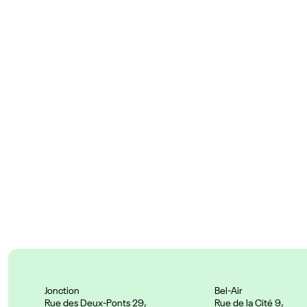
Couleurs
Prix :
24.90 CHF
Jonction
Bel-Air
Rue des Deux-Ponts 29,
Rue de la Cité 9,