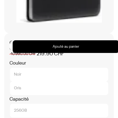
No
items
found.
Google pixel 6 Pro
Ajouté au panier
Google
219.90 CHF
40 990.00 CHF
Couleur
Noir
Gris
Capacité
256GB