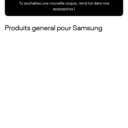
Tu souhaites une nouvelle coque, rend-toi dans nos
accessoires !
Produits general pour
Samsung
Couleurs
Prix :
24.90 CHF