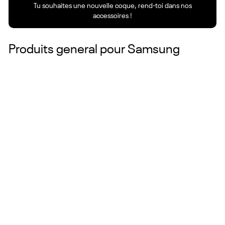
Tu souhaites une nouvelle coque, rend-toi dans nos
accessoires !
Produits general pour
Samsung
Couleurs
Prix :
24.90 CHF