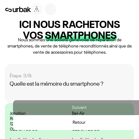
0
ICI NOUS RACHETONS
VOS
SMARTPHONES
Nous sommes une société genevoise de réparation de
smartphones, de vente de téléphone reconditionnés ainsi que de
vente de accessoires pour téléphones.
Étape 3/8:
Quelle est la mémoire du smartphone ?
Suivant
Jonction
Bel-Air
Rue des Deux-Ponts 29,
Rue de la Cité 9,
Retour
1205 Genève, Suisse
1204 Genève, Suisse
022 314 56 06
022 314 28 80