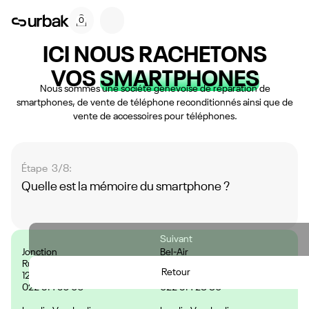
0
ICI NOUS RACHETONS
VOS
SMARTPHONES
Nous sommes une société genevoise de réparation de
smartphones, de vente de téléphone reconditionnés ainsi que de
vente de accessoires pour téléphones.
Étape 3/8:
Quelle est la mémoire du smartphone ?
Suivant
Jonction
Bel-Air
Rue des Deux-Ponts 29,
Rue de la Cité 9,
Retour
1205 Genève, Suisse
1204 Genève, Suisse
022 314 56 06
022 314 28 80