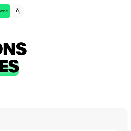
0
hone
ONS
ES