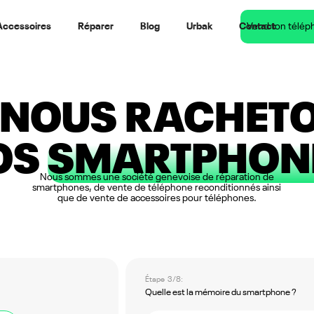
Accessoires
Réparer
Blog
Urbak
Contact
Vend ton télép
I NOUS RACHET
OS
SMARTPHON
Nous sommes une société genevoise de réparation de
smartphones, de vente de téléphone reconditionnés ainsi
que de vente de accessoires pour téléphones.
Étape 3/8:
Quelle est la mémoire du smartphone ?