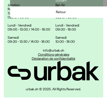
Suivant
Jonction
Bel-Air
Rue des Deux-Ponts 29,
Rue de la Cité 9,
Retour
1205 Genève, Suisse
1204 Genève, Suisse
022 314 56 06
022 314 28 80
Lundi - Vendredi
Lundi - Vendredi
09:00 - 13:00 / 14:00 - 18:00
09:00 - 18:00
Samedi
Samedi
09:30 - 13:30 / 14:00 - 18:00
10:00 - 18:00
info@urbak.ch
Conditions générales
Déclaration de confidentialité
urbak.ch © 2025. All Rights Reserved.