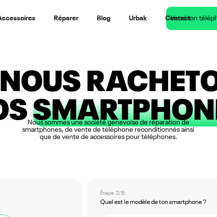
Accessoires
Réparer
Blog
Urbak
Contact
Vend ton télép
I NOUS RACHET
OS
SMARTPHON
Nous sommes une société genevoise de réparation de
smartphones, de vente de téléphone reconditionnés ainsi
que de vente de accessoires pour téléphones.
Étape 2/8:
Quel est le modèle de ton smartphone ?