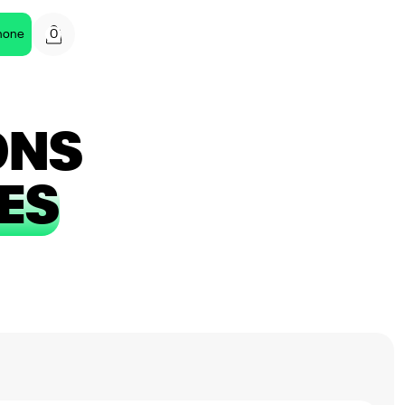
0
hone
ONS
ES